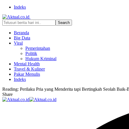
Indeks
Beranda
Big Data
Viral
Pemerintahan
Politik
Hukum Kriminal
Mental Health
Travel & Kuliner
Pakar Menulis
Indeks
Reading:
Perilaku Pria yang Menderita tapi Bertingkah Seolah Baik-
Share