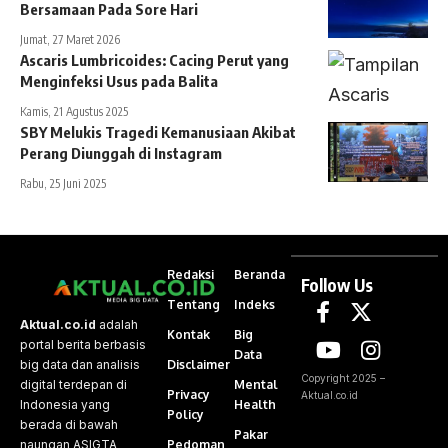
Bersamaan Pada Sore Hari
Jumat, 27 Maret 2026
Ascaris Lumbricoides: Cacing Perut yang
Menginfeksi Usus pada Balita
Kamis, 21 Agustus 2025
SBY Melukis Tragedi Kemanusiaan Akibat
Perang Diunggah di Instagram
Rabu, 25 Juni 2025
Redaksi
Beranda
Follow Us
Tentang
Indeks
Aktual.co.id
adalah
Kontak
Big
portal berita berbasis
Data
Disclaimer
big data dan analisis
Copyright 2025 –
Mental
digital terdepan di
Privacy
Aktual.co.id
Health
Indonesia yang
Policy
berada di bawah
Pakar
Pedoman
naungan ASIGTA