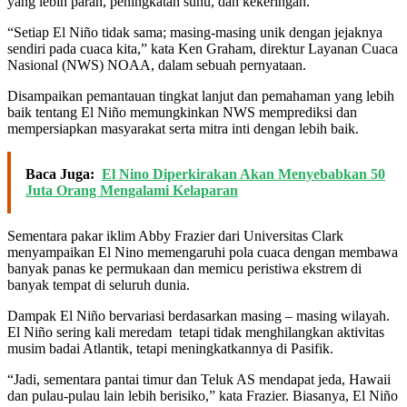
yang lebih parah, peningkatan suhu, dan kekeringan.
“Setiap El Niño tidak sama; masing-masing unik dengan jejaknya
sendiri pada cuaca kita,” kata Ken Graham, direktur Layanan Cuaca
Nasional (NWS) NOAA, dalam sebuah pernyataan.
Disampaikan pemantauan tingkat lanjut dan pemahaman yang lebih
baik tentang El Niño memungkinkan NWS memprediksi dan
mempersiapkan masyarakat serta mitra inti dengan lebih baik.
Baca Juga:
El Nino Diperkirakan Akan Menyebabkan 50
Juta Orang Mengalami Kelaparan
Sementara pakar iklim Abby Frazier dari Universitas Clark
menyampaikan El Nino memengaruhi pola cuaca dengan membawa
banyak panas ke permukaan dan memicu peristiwa ekstrem di
banyak tempat di seluruh dunia.
Dampak El Niño bervariasi berdasarkan masing – masing wilayah.
El Niño sering kali meredam tetapi tidak menghilangkan aktivitas
musim badai Atlantik, tetapi meningkatkannya di Pasifik.
“Jadi, sementara pantai timur dan Teluk AS mendapat jeda, Hawaii
dan pulau-pulau lain lebih berisiko,” kata Frazier. Biasanya, El Niño