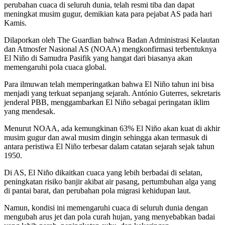
perubahan cuaca di seluruh dunia, telah resmi tiba dan dapat
meningkat musim gugur, demikian kata para pejabat AS pada hari
Kamis.
Dilaporkan oleh The Guardian bahwa Badan Administrasi Kelautan
dan Atmosfer Nasional AS (NOAA) mengkonfirmasi terbentuknya
El Niño di Samudra Pasifik yang hangat dari biasanya akan
memengaruhi pola cuaca global.
Para ilmuwan telah memperingatkan bahwa El Niño tahun ini bisa
menjadi yang terkuat sepanjang sejarah. António Guterres, sekretaris
jenderal PBB, menggambarkan El Niño sebagai peringatan iklim
yang mendesak.
Menurut NOAA, ada kemungkinan 63% El Niño akan kuat di akhir
musim gugur dan awal musim dingin sehingga akan termasuk di
antara peristiwa El Niño terbesar dalam catatan sejarah sejak tahun
1950.
Di AS, El Niño dikaitkan cuaca yang lebih berbadai di selatan,
peningkatan risiko banjir akibat air pasang, pertumbuhan alga yang
di pantai barat, dan perubahan pola migrasi kehidupan laut.
Namun, kondisi ini memengaruhi cuaca di seluruh dunia dengan
mengubah arus jet dan pola curah hujan, yang menyebabkan badai