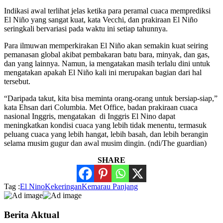
Indikasi awal terlihat jelas ketika para peramal cuaca memprediksi
El Niño yang sangat kuat, kata Vecchi, dan prakiraan El Niño
seringkali bervariasi pada waktu ini setiap tahunnya.
Para ilmuwan memperkirakan El Niño akan semakin kuat seiring
pemanasan global akibat pembakaran batu bara, minyak, dan gas,
dan yang lainnya. Namun, ia mengatakan masih terlalu dini untuk
mengatakan apakah El Niño kali ini merupakan bagian dari hal
tersebut.
“Daripada takut, kita bisa meminta orang-orang untuk bersiap-siap,”
kata Ehsan dari Columbia. Met Office, badan prakiraan cuaca
nasional Inggris, mengatakan di Inggris El Nino dapat
meningkatkan kondisi cuaca yang lebih tidak menentu, termasuk
peluang cuaca yang lebih hangat, lebih basah, dan lebih berangin
selama musim gugur dan awal musim dingin. (ndi/The guardian)
SHARE
Tag :
El Nino
Kekeringan
Kemarau Panjang
Berita Aktual