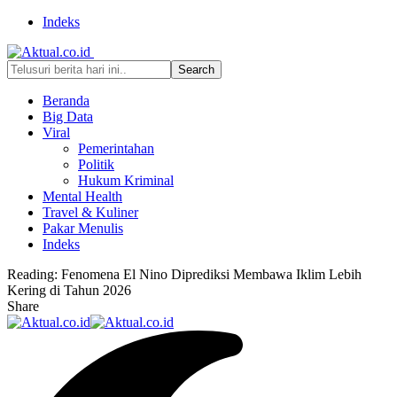
Indeks
Beranda
Big Data
Viral
Pemerintahan
Politik
Hukum Kriminal
Mental Health
Travel & Kuliner
Pakar Menulis
Indeks
Reading:
Fenomena El Nino Diprediksi Membawa Iklim Lebih
Kering di Tahun 2026
Share