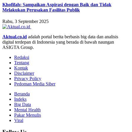
Khofifah: Sampaikan Aspirasi dengan Baik dan Tidak
Melakukan Perusakan Fasilitas Publik
Rabu, 3 September 2025
Aktual.co.id
adalah portal berita berbasis big data dan analisis
digital terdepan di Indonesia yang berada di bawah naungan
ASIGTA Group.
Redaksi
Tentang
Kontak
Disclaimer
Privacy Policy
Pedoman Media Siber
Beranda
Indeks
Big Data
Mental Health
Pakar Menulis
Viral
Follow Us