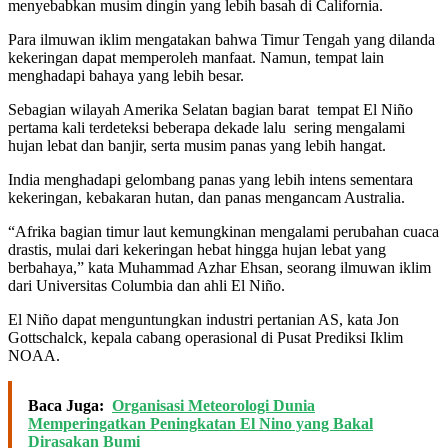
menyebabkan musim dingin yang lebih basah di California.
Para ilmuwan iklim mengatakan bahwa Timur Tengah yang dilanda
kekeringan dapat memperoleh manfaat. Namun, tempat lain
menghadapi bahaya yang lebih besar.
Sebagian wilayah Amerika Selatan bagian barat tempat El Niño
pertama kali terdeteksi beberapa dekade lalu sering mengalami
hujan lebat dan banjir, serta musim panas yang lebih hangat.
India menghadapi gelombang panas yang lebih intens sementara
kekeringan, kebakaran hutan, dan panas mengancam Australia.
“Afrika bagian timur laut kemungkinan mengalami perubahan cuaca
drastis, mulai dari kekeringan hebat hingga hujan lebat yang
berbahaya,” kata Muhammad Azhar Ehsan, seorang ilmuwan iklim
dari Universitas Columbia dan ahli El Niño.
El Niño dapat menguntungkan industri pertanian AS, kata Jon
Gottschalck, kepala cabang operasional di Pusat Prediksi Iklim
NOAA.
Baca Juga:
Organisasi Meteorologi Dunia
Memperingatkan Peningkatan El Nino yang Bakal
Dirasakan Bumi