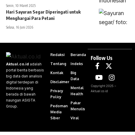
Senin, 10 Maret 2025
Hari Sayuran Segar Diperingati untuk
Menghargai Para Petani
Selasa, 16 Juni 2026
Redaksi
Beranda
Follow Us
Tentang
Indeks
Aktual.co.id
adalah
portal berita berbasis
Kontak
Big
big data dan analisis
Data
Disclaimer
digital terdepan di
Copyright 2025 –
Mental
Indonesia yang
Privacy
Aktual.co.id
Health
berada di bawah
Policy
naungan ASIGTA
Pakar
Pedoman
Group.
Menulis
Media
Siber
Viral