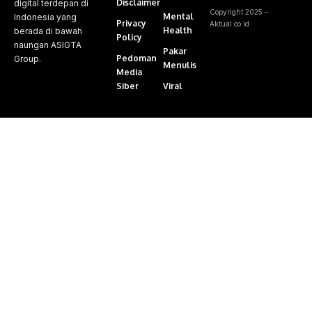
Disclaimer
digital terdepan di
Copyright 2025 –
Mental
Indonesia yang
Privacy
Aktual.co.id
Health
berada di bawah
Policy
naungan ASIGTA
Pakar
Pedoman
Group.
Menulis
Media
Siber
Viral