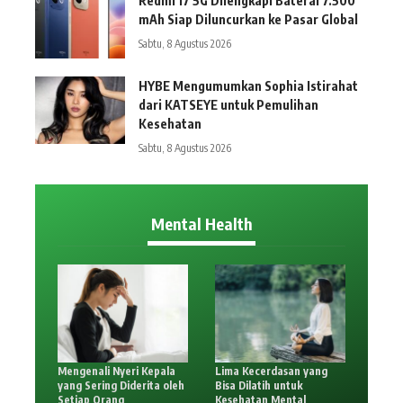
Redmi 17 5G Dilengkapi Baterai 7.500
mAh Siap Diluncurkan ke Pasar Global
Sabtu, 8 Agustus 2026
HYBE Mengumumkan Sophia Istirahat
dari KATSEYE untuk Pemulihan
Kesehatan
Sabtu, 8 Agustus 2026
Mental Health
Mengenali Nyeri Kepala
Lima Kecerdasan yang
yang Sering Diderita oleh
Bisa Dilatih untuk
Setiap Orang
Kesehatan Mental