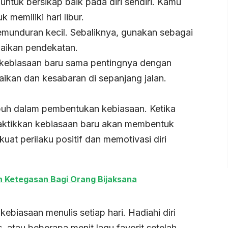
untuk bersikap baik pada diri sendiri. Kamu
 memiliki hari libur.
kemunduran kecil. Sebaliknya, gunakan sebagai
aikan pendekatan.
 kebiasaan baru sama pentingnya dengan
baikan dan kesabaran di sepanjang jalan.
mpuh dalam pembentukan kebiasaan. Ketika
raktikkan kebiasaan baru akan membentuk
kuat perilaku positif dan memotivasi diri
n Ketegasan Bagi Orang Bijaksana
iasaan menulis setiap hari. Hadiahi diri
, atau beberapa menit lagu favorit setelah