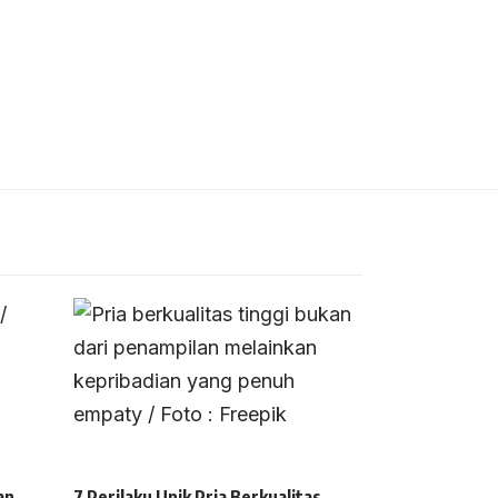
an
7 Perilaku Unik Pria Berkualitas