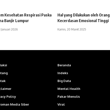
em Kesehatan Respirasi Paska
Hal yang Dilakukan oleh Orang
na Banjir Lumpur
Kecerdasan Emosional Tinggi
 Januari 2026
Kamis, 20 Maret 2025
aksi
Beranda
ntang
Indeks
ntak
Big Data
claimer
Mental Health
vacy Policy
Pakar Menulis
oman Media Siber
Viral