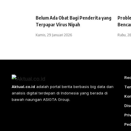
Belum Ada Obat Bagi Penderita yang
Probl
Terpapar Virus Nipah
Benca
Kamis, 29 Januari 2026
Rabu, 28
Red
Aktual.co.id
adalah portal berita berbasis big data dan
Te
analisis digital terdepan di Indonesia yang berada di
Ko
bawah naungan ASIGTA Group.
Dis
Pri
Ped