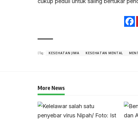
cukup peduli untuk saling bertukar pend
Tag :
KESEHATAN JIWA
KESEHATAN MENTAL
MEN
More News