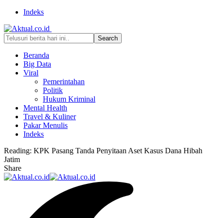
Indeks
Beranda
Big Data
Viral
Pemerintahan
Politik
Hukum Kriminal
Mental Health
Travel & Kuliner
Pakar Menulis
Indeks
Reading:
KPK Pasang Tanda Penyitaan Aset Kasus Dana Hibah
Jatim
Share