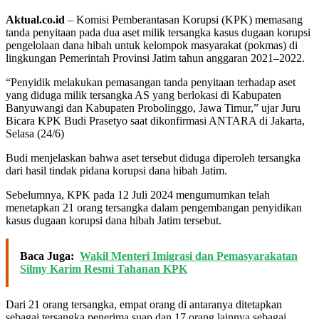
Aktual.co.id
– Komisi Pemberantasan Korupsi (KPK) memasang
tanda penyitaan pada dua aset milik tersangka kasus dugaan korupsi
pengelolaan dana hibah untuk kelompok masyarakat (pokmas) di
lingkungan Pemerintah Provinsi Jatim tahun anggaran 2021–2022.
“Penyidik melakukan pemasangan tanda penyitaan terhadap aset
yang diduga milik tersangka AS yang berlokasi di Kabupaten
Banyuwangi dan Kabupaten Probolinggo, Jawa Timur,” ujar Juru
Bicara KPK Budi Prasetyo saat dikonfirmasi ANTARA di Jakarta,
Selasa (24/6)
Budi menjelaskan bahwa aset tersebut diduga diperoleh tersangka
dari hasil tindak pidana korupsi dana hibah Jatim.
Sebelumnya, KPK pada 12 Juli 2024 mengumumkan telah
menetapkan 21 orang tersangka dalam pengembangan penyidikan
kasus dugaan korupsi dana hibah Jatim tersebut.
Baca Juga:
Wakil Menteri Imigrasi dan Pemasyarakatan
Silmy Karim Resmi Tahanan KPK
Dari 21 orang tersangka, empat orang di antaranya ditetapkan
sebagai tersangka penerima suap dan 17 orang lainnya sebagai