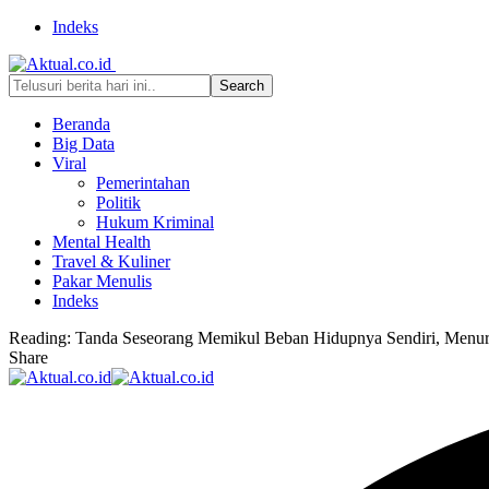
Indeks
Beranda
Big Data
Viral
Pemerintahan
Politik
Hukum Kriminal
Mental Health
Travel & Kuliner
Pakar Menulis
Indeks
Reading:
Tanda Seseorang Memikul Beban Hidupnya Sendiri, Menuru
Share