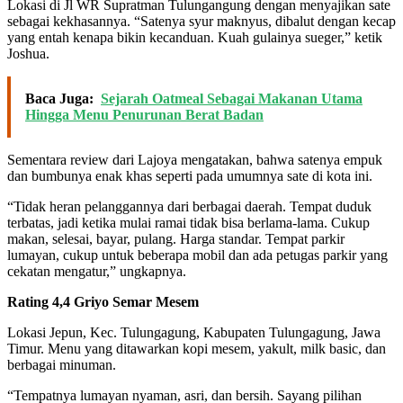
Lokasi di Jl WR Supratman Tulungangung dengan menyajikan sate
sebagai kekhasannya. “Satenya syur maknyus, dibalut dengan kecap
yang entah kenapa bikin kecanduan. Kuah gulainya sueger,” ketik
Joshua.
Baca Juga:
Sejarah Oatmeal Sebagai Makanan Utama
Hingga Menu Penurunan Berat Badan
Sementara review dari Lajoya mengatakan, bahwa satenya empuk
dan bumbunya enak khas seperti pada umumnya sate di kota ini.
“Tidak heran pelanggannya dari berbagai daerah. Tempat duduk
terbatas, jadi ketika mulai ramai tidak bisa berlama-lama. Cukup
makan, selesai, bayar, pulang. Harga standar. Tempat parkir
lumayan, cukup untuk beberapa mobil dan ada petugas parkir yang
cekatan mengatur,” ungkapnya.
Rating 4,4 Griyo Semar Mesem
Lokasi Jepun, Kec. Tulungagung, Kabupaten Tulungagung, Jawa
Timur. Menu yang ditawarkan kopi mesem, yakult, milk basic, dan
berbagai minuman.
“Tempatnya lumayan nyaman, asri, dan bersih. Sayang pilihan