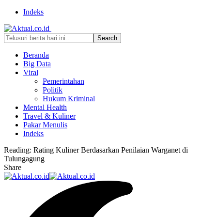
Indeks
Beranda
Big Data
Viral
Pemerintahan
Politik
Hukum Kriminal
Mental Health
Travel & Kuliner
Pakar Menulis
Indeks
Reading:
Rating Kuliner Berdasarkan Penilaian Warganet di
Tulungagung
Share