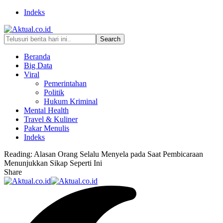
Indeks
Beranda
Big Data
Viral
Pemerintahan
Politik
Hukum Kriminal
Mental Health
Travel & Kuliner
Pakar Menulis
Indeks
Reading:
Alasan Orang Selalu Menyela pada Saat Pembicaraan
Menunjukkan Sikap Seperti Ini
Share