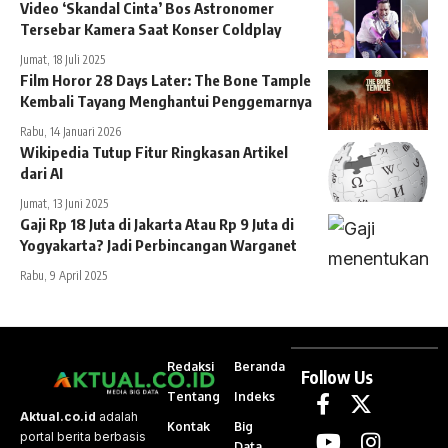
Video ‘Skandal Cinta’ Bos Astronomer
Tersebar Kamera Saat Konser Coldplay
Jumat, 18 Juli 2025
Film Horor 28 Days Later: The Bone Tample
Kembali Tayang Menghantui Penggemarnya
Rabu, 14 Januari 2026
Wikipedia Tutup Fitur Ringkasan Artikel
dari AI
Jumat, 13 Juni 2025
Gaji Rp 18 Juta di Jakarta Atau Rp 9 Juta di
Yogyakarta? Jadi Perbincangan Warganet
Rabu, 9 April 2025
Redaksi
Beranda
Follow Us
Tentang
Indeks
Aktual.co.id
adalah
Kontak
Big
portal berita berbasis
Data