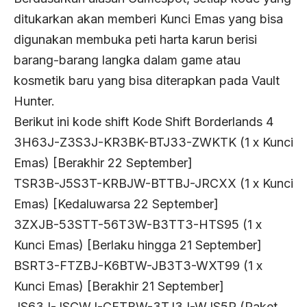
ditukarkan akan memberi Kunci Emas yang bisa
digunakan membuka peti harta karun berisi
barang-barang langka dalam game atau
kosmetik baru yang bisa diterapkan pada Vault
Hunter.
Berikut ini kode shift Kode Shift Borderlands 4
3H63J-Z3S3J-KR3BK-BTJ33-ZWKTK (1 x Kunci
Emas) [Berakhir 22 September]
TSR3B-J5S3T-KRBJW-BTTBJ-JRCXX (1 x Kunci
Emas) [Kedaluwarsa 22 September]
3ZXJB-53STT-56T3W-B3TT3-HTS95 (1 x
Kunci Emas) [Berlaku hingga 21 September]
BSRT3-FTZBJ-K6BTW-JB3T3-WXT99 (1 x
Kunci Emas) [Berakhir 21 September]
JS63J-JSCWJ-CFTBW-3TJ3J-WJS5R (Paket