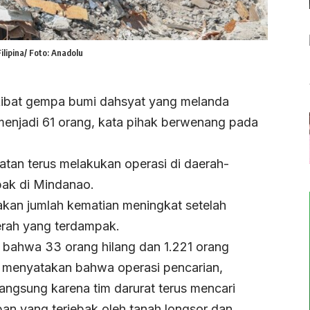
lipina/ Foto: Anadolu
kibat gempa bumi dahsyat yang melanda
 menjadi 61 orang, kata pihak berwenang pada
tan terus melakukan operasi di daerah-
pak di Mindanao.
akan jumlah kematian meningkat setelah
erah yang terdampak.
 bahwa 33 orang hilang dan 1.221 orang
 menyatakan bahwa operasi pencarian,
angsung karena tim darurat terus mencari
an yang terjebak oleh tanah longsor dan