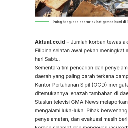
Puing bangunan hancur akibat gempa bumi di Fi
Aktual.co.id
– Jumlah korban tewas a
Filipina selatan awal pekan meningkat
hari Sabtu.
Sementara tim pencarian dan penyelama
daerah yang paling parah terkena dam
Kantor Pertahanan Sipil (OCD) mengat
ditemukannya jenazah tambahan di da
Stasiun televisi GMA News melaporkan
mengalami luka-luka. Pihak berwenang
penyelamatan, dan evakuasi masih berl
korban selamat dan mengevakuasi korb