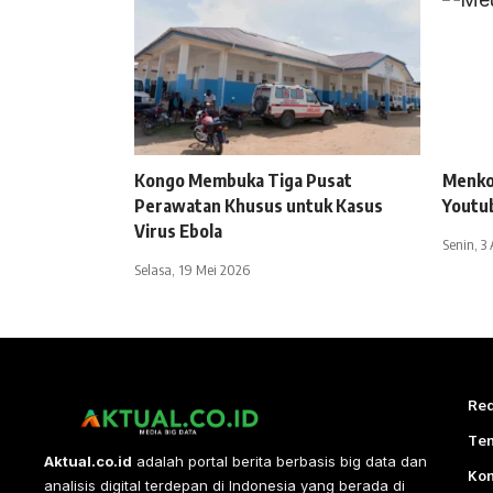
Kongo Membuka Tiga Pusat
Menko
Perawatan Khusus untuk Kasus
Youtu
Virus Ebola
Senin, 3
Selasa, 19 Mei 2026
Red
Te
Aktual.co.id
adalah portal berita berbasis big data dan
Ko
analisis digital terdepan di Indonesia yang berada di