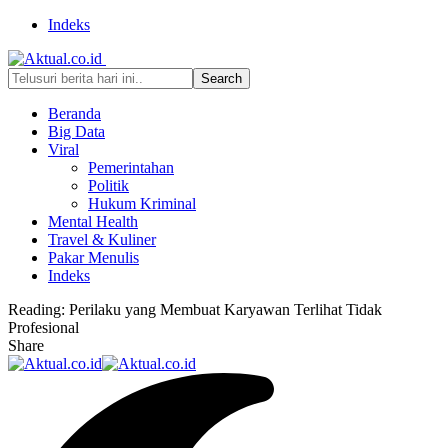
Indeks
Beranda
Big Data
Viral
Pemerintahan
Politik
Hukum Kriminal
Mental Health
Travel & Kuliner
Pakar Menulis
Indeks
Reading:
Perilaku yang Membuat Karyawan Terlihat Tidak
Profesional
Share