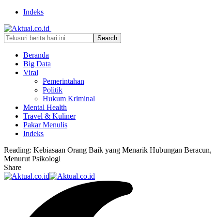
Indeks
Beranda
Big Data
Viral
Pemerintahan
Politik
Hukum Kriminal
Mental Health
Travel & Kuliner
Pakar Menulis
Indeks
Reading:
Kebiasaan Orang Baik yang Menarik Hubungan Beracun,
Menurut Psikologi
Share