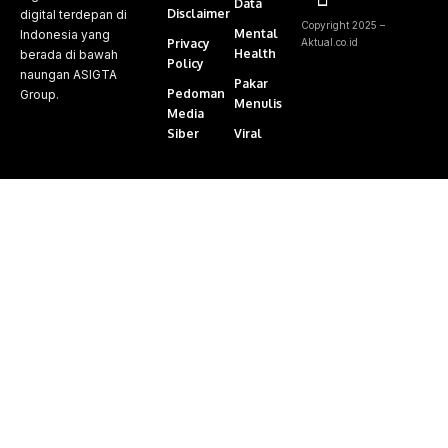
Data
Disclaimer
digital terdepan di
Copyright 2025 –
Mental
Indonesia yang
Privacy
Aktual.co.id
Health
berada di bawah
Policy
naungan ASIGTA
Pakar
Pedoman
Group.
Menulis
Media
Siber
Viral