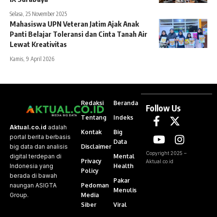
Selasa, 25 November 2025
Mahasiswa UPN Veteran Jatim Ajak Anak
Panti Belajar Toleransi dan Cinta Tanah Air
Lewat Kreativitas
Kamis, 9 April 2026
Redaksi
Beranda
Follow Us
Tentang
Indeks
Aktual.co.id
adalah
Kontak
Big
portal berita berbasis
Data
Disclaimer
big data dan analisis
Copyright 2025 –
Mental
digital terdepan di
Privacy
Aktual.co.id
Health
Indonesia yang
Policy
berada di bawah
Pakar
Pedoman
naungan ASIGTA
Menulis
Media
Group.
Siber
Viral