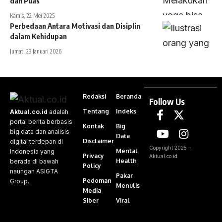
dan Puas
Kamis, 22 Mei 2025
Perbedaan Antara Motivasi dan Disiplin
dalam Kehidupan
Jumat, 23 Januari 2026
Redaksi
Beranda
Follow Us
Tentang
Indeks
Aktual.co.id
adalah
portal berita berbasis
Kontak
Big
big data dan analisis
Data
Disclaimer
digital terdepan di
Copyright 2025 –
Mental
Indonesia yang
Privacy
Aktual.co.id
Health
berada di bawah
Policy
naungan ASIGTA
Pakar
Pedoman
Group.
Menulis
Media
Siber
Viral