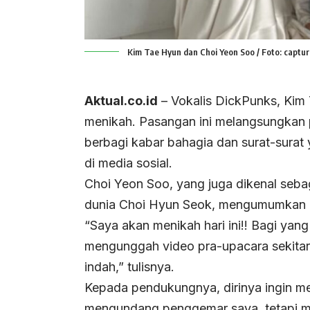
Kim Tae Hyun dan Choi Yeon Soo / Foto: captur
Aktual.co.id
– Vokalis DickPunks, Kim
menikah. Pasangan ini melangsungkan p
berbagi kabar bahagia dan surat-sura
di media sosial.
Choi Yeon Soo, yang juga dikenal sebaga
dunia Choi Hyun Seok, mengumumkan p
“Saya akan menikah hari ini!! Bagi ya
mengunggah video pra-upacara sekitar
indah,” tulisnya.
Kepada pendukungnya, dirinya ingin m
mengundang penggemar saya, tetapi mi