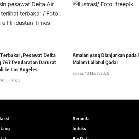
 Terbakar, Pesawat Delta
Amalan yang Dianjurkan pada 
g 767 Pendaratan Darurat
Malam Lailatul Qadar
i ke Los Angeles
Selasa, 10 Maret 2026
20 Juli 2025
aksi
Beranda
ntang
Indeks
ntak
Big Data