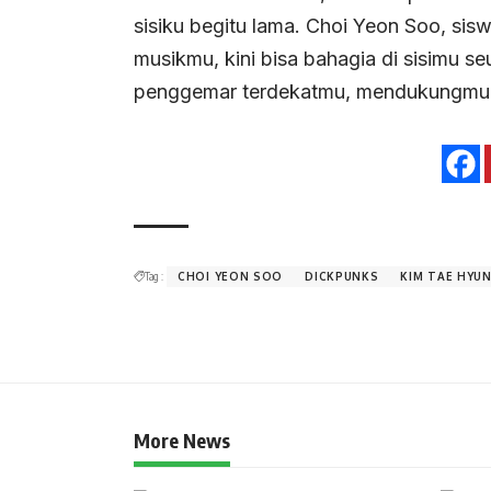
sisiku begitu lama. Choi Yeon Soo, s
musikmu, kini bisa bahagia di sisimu s
penggemar terdekatmu, mendukungmu. A
Tag :
CHOI YEON SOO
DICKPUNKS
KIM TAE HYU
More News