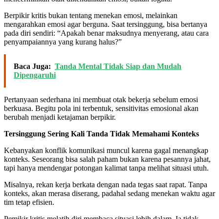
Berpikir kritis bukan tentang menekan emosi, melainkan
mengarahkan emosi agar berguna. Saat tersinggung, bisa bertanya
pada diri sendiri: “Apakah benar maksudnya menyerang, atau cara
penyampaiannya yang kurang halus?”
Baca Juga:
Tanda Mental Tidak Siap dan Mudah
Dipengaruhi
Pertanyaan sederhana ini membuat otak bekerja sebelum emosi
berkuasa. Begitu pola ini terbentuk, sensitivitas emosional akan
berubah menjadi ketajaman berpikir.
Tersinggung Sering Kali Tanda Tidak Memahami Konteks
Kebanyakan konflik komunikasi muncul karena gagal menangkap
konteks. Seseorang bisa salah paham bukan karena pesannya jahat,
tapi hanya mendengar potongan kalimat tanpa melihat situasi utuh.
Misalnya, rekan kerja berkata dengan nada tegas saat rapat. Tanpa
konteks, akan merasa diserang, padahal sedang menekan waktu agar
tim tetap efisien.
Pemikir kritis melatih diri membaca situasi lebih dalam. Ia tidak