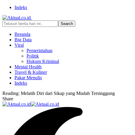
Indeks
Beranda
Big Data
Viral
Pemerintahan
Politik
Hukum Kriminal
Mental Health
Travel & Kuliner
Pakar Menulis
Indeks
Reading:
Melatih Diri dari Sikap yang Mudah Tersinggung
Share