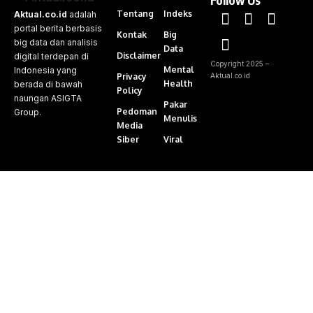
Tentang
Indeks
Aktual.co.id
adalah
portal berita berbasis
Kontak
Big
big data dan analisis
Data
Disclaimer
digital terdepan di
Copyright 2025 –
Mental
Indonesia yang
Privacy
Aktual.co.id
Health
berada di bawah
Policy
naungan ASIGTA
Pakar
Pedoman
Group.
Menulis
Media
Siber
Viral