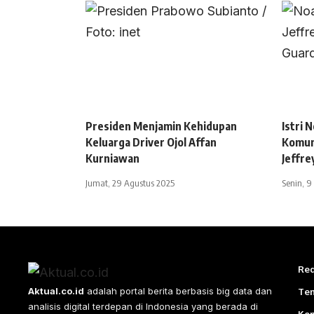
Presiden Menjamin Kehidupan
Istri
Keluarga Driver Ojol Affan
Komun
Kurniawan
Jeffre
Jumat, 29 Agustus 2025
Senin, 9
Red
Aktual.co.id
adalah portal berita berbasis big data dan
Te
analisis digital terdepan di Indonesia yang berada di