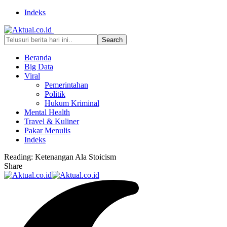
Indeks
Beranda
Big Data
Viral
Pemerintahan
Politik
Hukum Kriminal
Mental Health
Travel & Kuliner
Pakar Menulis
Indeks
Reading:
Ketenangan Ala Stoicism
Share