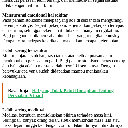
membuat perasaan lebih tenang, dan memutuskan segala sesuatu
tidak dengan terburu – buru.
Mengurangi emosional hal sekitar
Pada paham stoikisme melepas yang ada di sekiar bisa mengurangi
beban psikologis. Seperti pekerjaan, terjemahkan pekerjaan terlepas
dari dirimu, sehingga pekerjaan itu tidak selamanya mengikatmu.
Bagi penganut stoik berusaha hindari hal yang mengikat emosinya.
Dengan cara melepas keterikatan maka akan tercapai keterikatan.
Lebih sering bersyukur
Menurut ajaran stoicism, rasa tamak atau ketidakpuasan akan
menimbulkan perasaan negatif. Bagi paham stoikisme merasa cukup
dan bahagia adalah merasa sudah memiliki semuanya. Dengan
bersyukur apa yang sudah didapatkan mampu menjangkau
kebahagiaan.
Baca Juga:
Hal yang Tidak Patut Diucapkan Tentang
Persoalan Pribadi
Lebih sering meditasi
Meditasi bertujuan memfokuskan pikiran terhadap masa kini.
Seringkali, banyak orang terlalu sibuk memikirkan masa lalu atau
masa depan hingga kehilangan control dalam dirinya untuk dirinya.