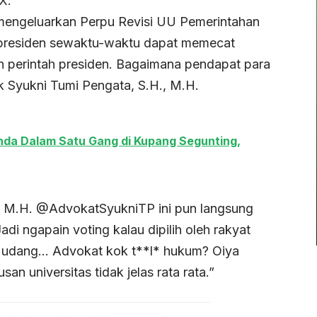
X.
 mengeluarkan Perpu Revisi UU Pemerintahan
 presiden sewaktu-waktu dapat memecat
n perintah presiden. Bagaimana pendapat para
ik Syukni Tumi Pengata, S.H., M.H.
a Dalam Satu Gang di Kupang Segunting,
., M.H. @AdvokatSyukniTP ini pun langsung
adi ngapain voting kalau dipilih oleh rakyat
ak udang… Advokat kok t**l* hukum? Oiya
n universitas tidak jelas rata rata.”