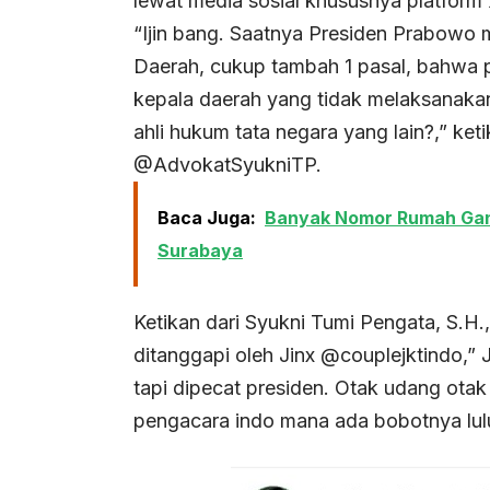
lewat media sosial khususnya platform 
“Ijin bang. Saatnya Presiden Prabowo
Daerah, cukup tambah 1 pasal, bahwa
kepala daerah yang tidak melaksanaka
ahli hukum tata negara yang lain?,” ket
@AdvokatSyukniTP.
Baca Juga:
Banyak Nomor Rumah Gand
Surabaya
Ketikan dari Syukni Tumi Pengata, S.H
ditanggapi oleh Jinx @couplejktindo,” J
tapi dipecat presiden. Otak udang ot
pengacara indo mana ada bobotnya lulusa