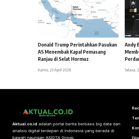
Donald Trump Perintahkan Pasukan
Andy 
AS Menembak Kapal Pemasang
Membe
Ranjau di Selat Hormuz
Perda
Kamis, 23 April 2026
Selasa, 2
Red
Te
Aktual.co.id
adalah portal berita berbasis big data dan
Ko
analisis digital terdepan di Indonesia yang berada di
bawah naungan ASIGTA Group.
Dis