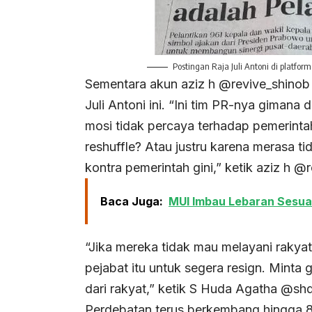
Postingan Raja Juli Antoni di platform
Sementara akun aziz h @revive_shinob 
Juli Antoni ini. “Ini tim PR-nya gimana
mosi tidak percaya terhadap pemerinta
reshuffle? Atau justru karena merasa t
kontra pemerintah gini,” ketik aziz h @
Baca Juga:
MUI Imbau Lebaran Sesua
“Jika mereka tidak mau melayani rakyat
pejabat itu untuk segera resign. Minta g
dari rakyat,” ketik S Huda Agatha @sh
Perdebatan terus berkembang hingga 80