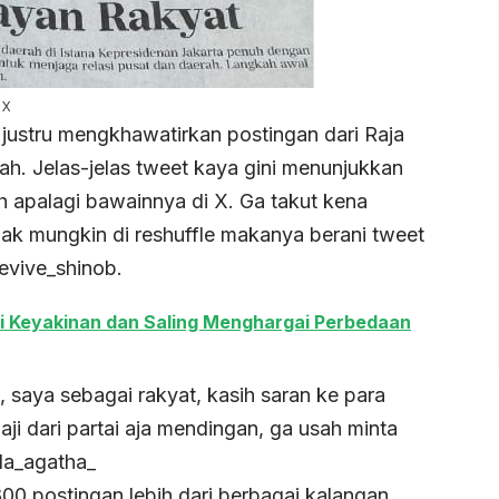
 X
justru mengkhawatirkan postingan dari Raja
 dah. Jelas-jelas tweet kaya gini menunjukkan
h apalagi bawainnya di X. Ga takut kena
idak mungkin di reshuffle makanya berani tweet
revive_shinob.
i Keyakinan dan Saling Menghargai Perbedaan
, saya sebagai rakyat, kasih saran ke para
aji dari partai aja mendingan, ga usah minta
da_agatha_
0 postingan lebih dari berbagai kalangan.