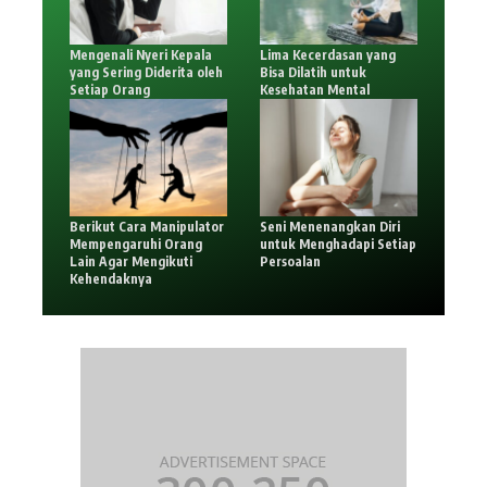
Mengenali Nyeri Kepala
Lima Kecerdasan yang
yang Sering Diderita oleh
Bisa Dilatih untuk
Setiap Orang
Kesehatan Mental
Berikut Cara Manipulator
Seni Menenangkan Diri
Mempengaruhi Orang
untuk Menghadapi Setiap
Lain Agar Mengikuti
Persoalan
Kehendaknya