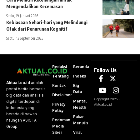
Mengendalikan Kecemasan
Senin, 19 Januari 2026
Kebiasaan Sehari-hari yang Melindungi
Otak dari Penurunan Kognitif
Sabtu, 13 September 2025
Redaksi
Beranda
Follow Us
Tentang
Indeks
Aktual.co.id
adalah
Kontak
Big
portal berita berbasis
Data
Disclaimer
big data dan analisis
Copyright 2025 –
Mental
digital terdepan di
Privacy
Aktual.co.id
Health
Indonesia yang
Policy
berada di bawah
Pakar
Pedoman
naungan ASIGTA
Menulis
Media
Group.
Siber
Viral