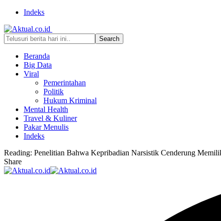
Indeks
Beranda
Big Data
Viral
Pemerintahan
Politik
Hukum Kriminal
Mental Health
Travel & Kuliner
Pakar Menulis
Indeks
Reading:
Penelitian Bahwa Kepribadian Narsistik Cenderung Memili
Share