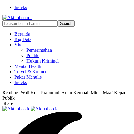
Indeks
Beranda
Big Data
Viral
Pemerintahan
Politik
Hukum Kriminal
Mental Health
Travel & Kuliner
Pakar Menulis
Indeks
Reading:
Wali Kota Prabumuli Arlan Kembali Minta Maaf Kepada
Publik
Share