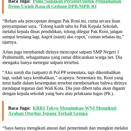
Baca Juga:
Polisi Siagakan Personel untuk Pengamanan
Demo Unjuk Rasa di Gedung DPR/MPR RI
“Belum ada pencopotan dengan Pak Roni ini, cuma secara lisan
penyampaian saya, ‘Tolong kasih tahu ke Pak Kepala Sekolah,
melalui kepala dinas pendidikan, tolong ditegur Pak Roni, jangan
sampai terulang lagi,
kagek
(nanti) aku copot,’ cuman sebatas itu,”
ujarnya.
Arlan juga membantah dirinya mencopot satpam SMP Negeri 1
Prabumulih, sebagaimana yang ramai dibicarakan warga net. Dia
mengaku hanya menegur satpam tersebut.
“Aku suruh dia (satpam) di Pol PP sementara, tapi dikembalikan
lagi, sudah saya kembalikan,” ucapnya. Sementara itu, Roni yang
turut hadir dalam kesempatan tersebut membenarkan bahwa dirinya
mendapat teguran dari Wali Kota. Dia pun diberi tahu akan diganti
dengan kepala sekolah yang baru atau pelaksana tugas (Plt.).
Baca Juga:
KBRI Tokyo Mengimbau WNI Mengikuti
Arahan Otoritas Jepang Terkait Gempa
“Saya hanya mengikuti aturan dari pemerintah dan mungkin melalui