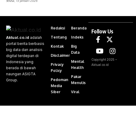
Selasa, 13 Januari 2026
Redaksi
Beranda
Follow Us
Tentang
Indeks
Aktual.co.id
adalah
portal berita berbasis
Kontak
Big
big data dan analisis
Data
Disclaimer
digital terdepan di
Copyright 2025 –
Mental
Indonesia yang
Privacy
Aktual.co.id
Health
berada di bawah
Policy
naungan ASIGTA
Pakar
Pedoman
Group.
Menulis
Media
Siber
Viral