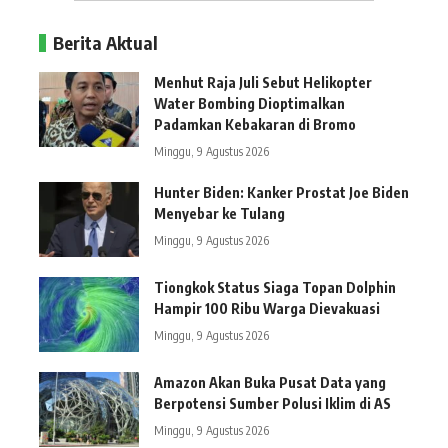
Berita Aktual
Menhut Raja Juli Sebut Helikopter
Water Bombing Dioptimalkan
Padamkan Kebakaran di Bromo
Minggu, 9 Agustus 2026
Hunter Biden: Kanker Prostat Joe Biden
Menyebar ke Tulang
Minggu, 9 Agustus 2026
Tiongkok Status Siaga Topan Dolphin
Hampir 100 Ribu Warga Dievakuasi
Minggu, 9 Agustus 2026
Amazon Akan Buka Pusat Data yang
Berpotensi Sumber Polusi Iklim di AS
Minggu, 9 Agustus 2026