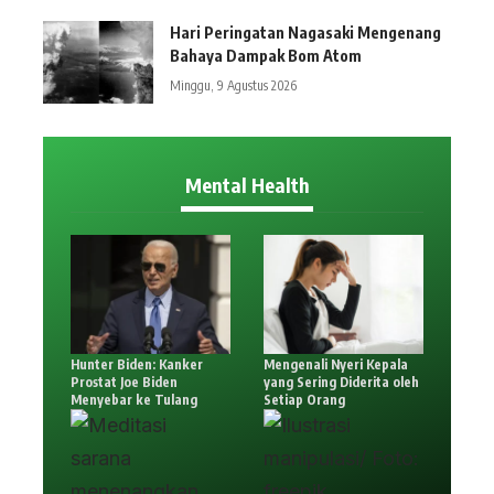
Hari Peringatan Nagasaki Mengenang
Bahaya Dampak Bom Atom
Minggu, 9 Agustus 2026
Mental Health
Hunter Biden: Kanker
Mengenali Nyeri Kepala
Prostat Joe Biden
yang Sering Diderita oleh
Menyebar ke Tulang
Setiap Orang