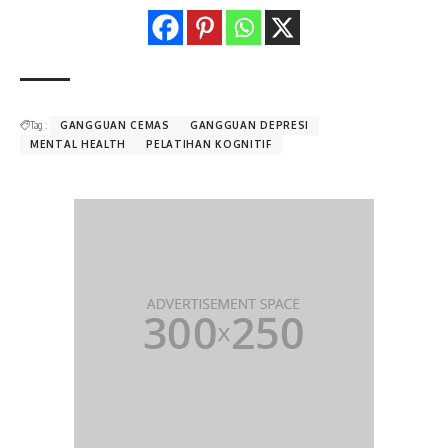
Tag :
GANGGUAN CEMAS
GANGGUAN DEPRESI
MENTAL HEALTH
PELATIHAN KOGNITIF