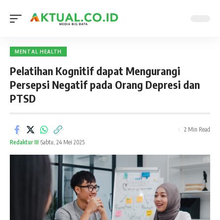
MENTAL HEALTH
Pelatihan Kognitif dapat Mengurangi
Persepsi Negatif pada Orang Depresi dan
PTSD
2 Min Read
Redaktur III
Sabtu, 24 Mei 2025