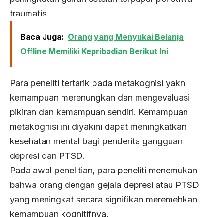
traumatis.
Baca Juga:
Orang yang Menyukai Belanja
Offline Memiliki Kepribadian Berikut Ini
Para peneliti tertarik pada metakognisi yakni
kemampuan merenungkan dan mengevaluasi
pikiran dan kemampuan sendiri. Kemampuan
metakognisi ini diyakini dapat meningkatkan
kesehatan mental bagi penderita gangguan
depresi dan PTSD.
Pada awal penelitian, para peneliti menemukan
bahwa orang dengan gejala depresi atau PTSD
yang meningkat secara signifikan meremehkan
kemampuan kognitifnya.