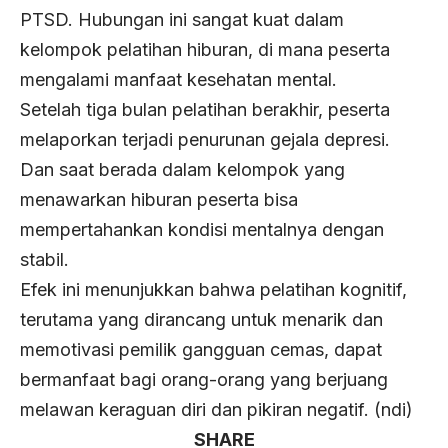
PTSD. Hubungan ini sangat kuat dalam
kelompok pelatihan hiburan, di mana peserta
mengalami manfaat kesehatan mental.
Setelah tiga bulan pelatihan berakhir, peserta
melaporkan terjadi penurunan gejala depresi.
Dan saat berada dalam kelompok yang
menawarkan hiburan peserta bisa
mempertahankan kondisi mentalnya dengan
stabil.
Efek ini menunjukkan bahwa pelatihan kognitif,
terutama yang dirancang untuk menarik dan
memotivasi pemilik gangguan cemas, dapat
bermanfaat bagi orang-orang yang berjuang
melawan keraguan diri dan pikiran negatif. (ndi)
SHARE