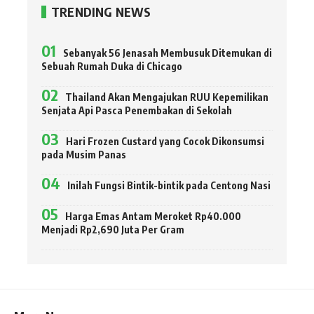
TRENDING NEWS
Sebanyak 56 Jenasah Membusuk Ditemukan di
Sebuah Rumah Duka di Chicago
Thailand Akan Mengajukan RUU Kepemilikan
Senjata Api Pasca Penembakan di Sekolah
Hari Frozen Custard yang Cocok Dikonsumsi
pada Musim Panas
Inilah Fungsi Bintik-bintik pada Centong Nasi
Harga Emas Antam Meroket Rp40.000
Menjadi Rp2,690 Juta Per Gram