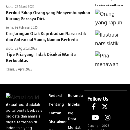
Sabtu, 22 Maret 2025
Berikut Sikap Orang yang Menyembunyikan
Kurang Percaya Diri.
Senin, 24 Februari 2025
Ciri Jaringan Otak Kepribadian Narsisistik
dan Antisosial Sama, Namun Berbeda
Sabtu, 23 Agustus 2025
Tipe Pria yang Tidak Disukai Wanita
Berkualitas
Kamis, 3 April 2025
Redaksi
Beranda
Follow Us
Tentang
Indeks
Aktual.co.id
adalah
portal berita berbasis
Kontak
Big
big data dan analisis
Data
Disclaimer
digital terdepan di
Copyright 2025 –
Mental
Indonesia yang