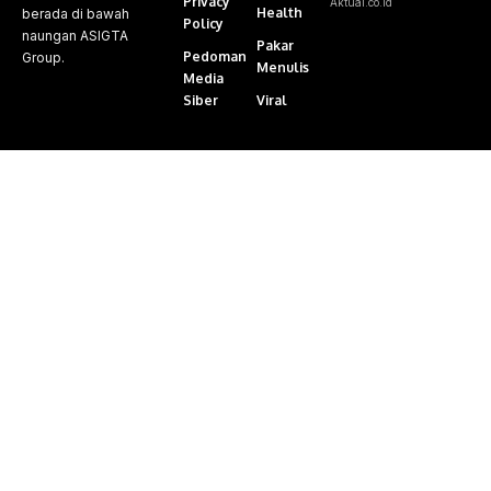
Privacy
Aktual.co.id
Health
berada di bawah
Policy
naungan ASIGTA
Pakar
Pedoman
Group.
Menulis
Media
Siber
Viral