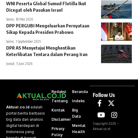
WNI Peserta Global Sumud Flotilla Ikut
Dicegat oleh Pasukan Israel
Senin, 18 Mei 2026
DPP PERGUBI Mengeluarkan Pernyataan
Sikap Kepada Presiden Prabowo
Senin, 1 September 2025
DPR AS Menyetujui Menghentikan
Keterlibatan Tentara dalam Perang Iran
Jumat, 5 Juni 2026
Redaksi
Beranda
Follow Us
Tentang
Indeks
Aktual.co.id
adalah
Kontak
Big
portal berita berbasis
Data
Disclaimer
big data dan analisis
Copyright 2025 –
Mental
digital terdepan di
Privacy
Aktual.co.id
Health
Indonesia yang
Policy
berada di bawah