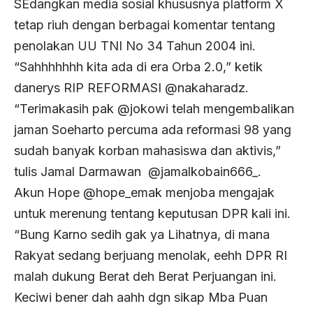
SEdangkan media sosial khususnya platform X
tetap riuh dengan berbagai komentar tentang
penolakan UU TNI No 34 Tahun 2004 ini.
“Sahhhhhhh kita ada di era Orba 2.0,” ketik
danerys RIP REFORMASI @nakaharadz.
“Terimakasih pak @jokowi telah mengembalikan
jaman Soeharto percuma ada reformasi 98 yang
sudah banyak korban mahasiswa dan aktivis,”
tulis Jamal Darmawan @jamalkobain666_.
Akun Hope @hope_emak menjoba mengajak
untuk merenung tentang keputusan DPR kali ini.
“Bung Karno sedih gak ya Lihatnya, di mana
Rakyat sedang berjuang menolak, eehh DPR RI
malah dukung Berat deh Berat Perjuangan ini.
Keciwi bener dah aahh dgn sikap Mba Puan