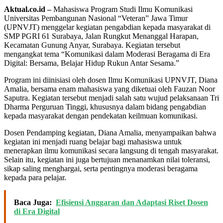
Aktual.co.id –
Mahasiswa Program Studi Ilmu Komunikasi
Universitas Pembangunan Nasional “Veteran” Jawa Timur
(UPNVJT) menggelar kegiatan pengabdian kepada masyarakat di
SMP PGRI 61 Surabaya, Jalan Rungkut Menanggal Harapan,
Kecamatan Gunung Anyar, Surabaya. Kegiatan tersebut
mengangkat tema “Komunikasi dalam Moderasi Beragama di Era
Digital: Bersama, Belajar Hidup Rukun Antar Sesama.”
Program ini diinisiasi oleh dosen Ilmu Komunikasi UPNVJT, Diana
Amalia, bersama enam mahasiswa yang diketuai oleh Fauzan Noor
Saputra. Kegiatan tersebut menjadi salah satu wujud pelaksanaan Tri
Dharma Perguruan Tinggi, khususnya dalam bidang pengabdian
kepada masyarakat dengan pendekatan keilmuan komunikasi.
Dosen Pendamping kegiatan, Diana Amalia, menyampaikan bahwa
kegiatan ini menjadi ruang belajar bagi mahasiswa untuk
menerapkan ilmu komunikasi secara langsung di tengah masyarakat.
Selain itu, kegiatan ini juga bertujuan menanamkan nilai toleransi,
sikap saling menghargai, serta pentingnya moderasi beragama
kepada para pelajar.
Baca Juga:
Efisiensi Anggaran dan Adaptasi Riset Dosen
di Era Digital