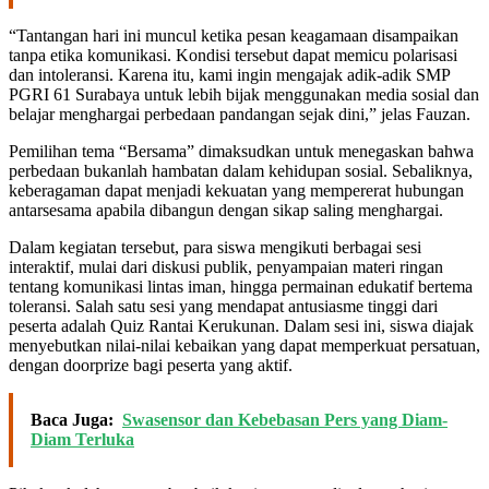
“Tantangan hari ini muncul ketika pesan keagamaan disampaikan
tanpa etika komunikasi. Kondisi tersebut dapat memicu polarisasi
dan intoleransi. Karena itu, kami ingin mengajak adik-adik SMP
PGRI 61 Surabaya untuk lebih bijak menggunakan media sosial dan
belajar menghargai perbedaan pandangan sejak dini,” jelas Fauzan.
Pemilihan tema “Bersama” dimaksudkan untuk menegaskan bahwa
perbedaan bukanlah hambatan dalam kehidupan sosial. Sebaliknya,
keberagaman dapat menjadi kekuatan yang mempererat hubungan
antarsesama apabila dibangun dengan sikap saling menghargai.
Dalam kegiatan tersebut, para siswa mengikuti berbagai sesi
interaktif, mulai dari diskusi publik, penyampaian materi ringan
tentang komunikasi lintas iman, hingga permainan edukatif bertema
toleransi. Salah satu sesi yang mendapat antusiasme tinggi dari
peserta adalah Quiz Rantai Kerukunan. Dalam sesi ini, siswa diajak
menyebutkan nilai-nilai kebaikan yang dapat memperkuat persatuan,
dengan doorprize bagi peserta yang aktif.
Baca Juga:
Swasensor dan Kebebasan Pers yang Diam-
Diam Terluka