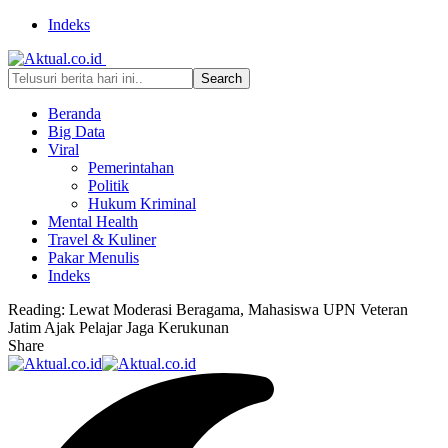
Indeks
Beranda
Big Data
Viral
Pemerintahan
Politik
Hukum Kriminal
Mental Health
Travel & Kuliner
Pakar Menulis
Indeks
Reading:
Lewat Moderasi Beragama, Mahasiswa UPN Veteran
Jatim Ajak Pelajar Jaga Kerukunan
Share